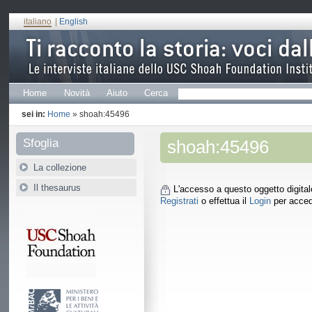
italiano
|
English
Home
Novità
Aiuto
Cerca
sei in:
Home
» shoah:45496
Sfoglia
shoah:45496
La collezione
Il thesaurus
L'accesso a questo oggetto digitale 
Registrati
o effettua il
Login
per acced