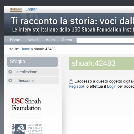
italiano
|
English
Home
Novità
Aiuto
Cerca
sei in:
Home
» shoah:42483
Sfoglia
shoah:42483
La collezione
Il thesaurus
L'accesso a questo oggetto digitale 
Registrati
o effettua il
Login
per acced